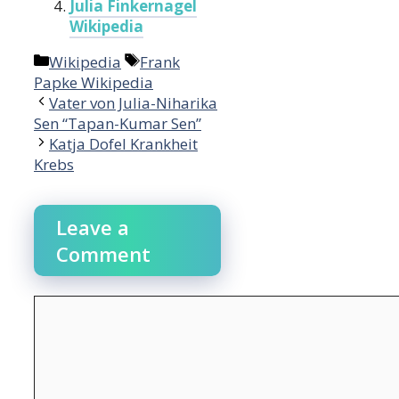
Julia Finkernagel
Wikipedia
Categories
Tags
Wikipedia
Frank
Papke Wikipedia
Vater von Julia-Niharika
Sen “Tapan-Kumar Sen”
Katja Dofel Krankheit
Krebs
Leave a
Comment
Comment