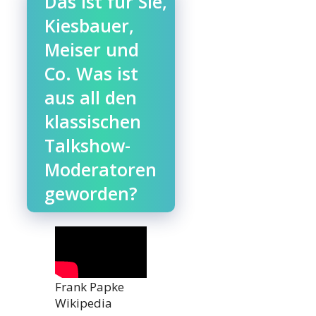
Das ist für Sie,
Kiesbauer,
Meiser und
Co. Was ist
aus all den
klassischen
Talkshow-
Moderatoren
geworden?
Frank Papke
Wikipedia