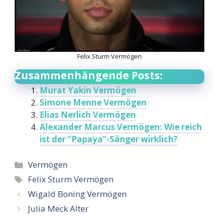
Felix Sturm Vermögen
Zusammenhängende Posts:
Murat Yakin Vermögen
Simone Menne Vermögen
Elias Nerlich Vermögen
Alexander Marcus Vermögen: Wie reich
ist der “Papaya”-Sänger wirklich?
Categories
Vermögen
Tags
Felix Sturm Vermögen
Wigald Boning Vermögen
Julia Meck Alter