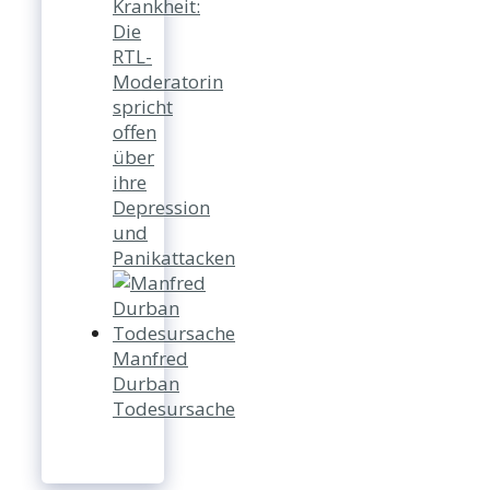
Krankheit:
Die
RTL-
Moderatorin
spricht
offen
über
ihre
Depression
und
Panikattacken
Manfred
Durban
Todesursache