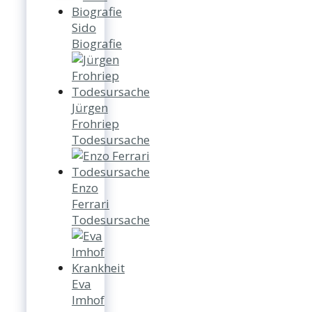
Sido
Biografie
Jürgen
Frohriep
Todesursache
Enzo
Ferrari
Todesursache
Eva
Imhof