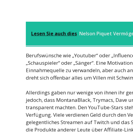
Lesen Sie auch dies
Nelson Piquet Vermög
Berufswünsche wie „Youtuber“ oder „Influence
„Schauspieler“ oder „Sänger“. Eine Motivation
Einnahmequelle zu verwandeln, aber auch ande
dreht sich offenbar alles um Villen mit Sch
Allerdings gaben nur wenige von ihnen ihr ge
jedoch, dass MontanaBlack, Trymacs, Dave un
transparent machten. Den YouTube-Stars steh
Verfügung. Viele verdienen Geld durch den V
gelegentliches Streamen auf Twitch und das
die Produkte anderer Leute über Affiliate-Lin