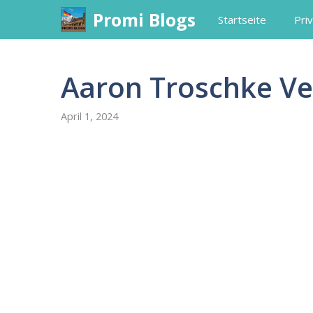
Skip
Promi Blogs
Startseite
Priv
to
content
Aaron Troschke V
April 1, 2024