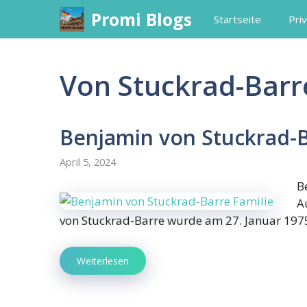
Skip
Promi Blogs
Startseite
Priv
to
content
Von Stuckrad-Barr
Benjamin von Stuckrad-B
April 5, 2024
B
A
von Stuckrad-Barre wurde am 27. Januar 197
Weiterlesen