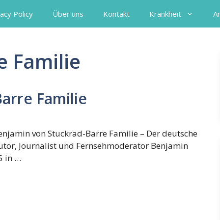
acy Policy
Über uns
Kontakt
Krankheit
A
e Familie
arre Familie
enjamin von Stuckrad-Barre Familie – Der deutsche
utor, Journalist und Fernsehmoderator Benjamin
5 in …