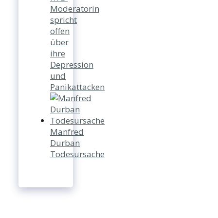
Moderatorin
spricht
offen
über
ihre
Depression
und
Panikattacken
Manfred
Durban
Todesursache