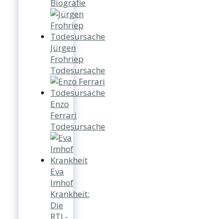
Biografie
Jürgen
Frohriep
Todesursache
Enzo
Ferrari
Todesursache
Eva
Imhof
Krankheit:
Die
RTL-