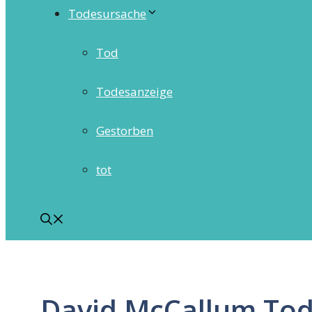
Todesursache
Tod
Todesanzeige
Gestorben
tot
David McCallum To