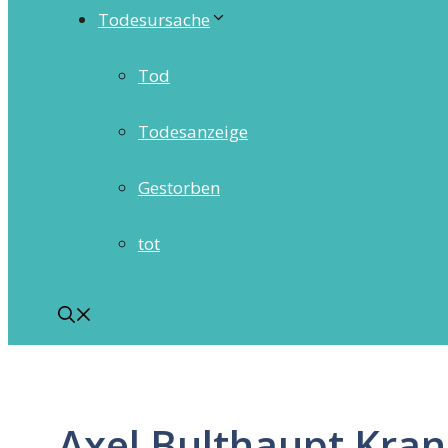
Todesursache
Tod
Todesanzeige
Gestorben
tot
Axel Bulthaupt Kran