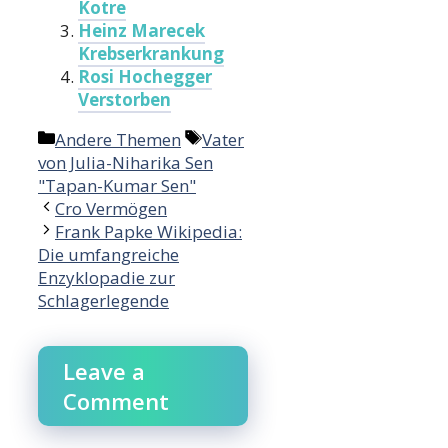
Kotre
Heinz Marecek
Krebserkrankung
Rosi Hochegger
Verstorben
Categories
Tags
Andere Themen
Vater
von Julia-Niharika Sen
"Tapan-Kumar Sen"
Cro Vermögen
Frank Papke Wikipedia:
Die umfangreiche
Enzyklopadie zur
Schlagerlegende
Leave a
Comment