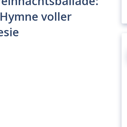
ihnachtsballade:
 Hymne voller
esie