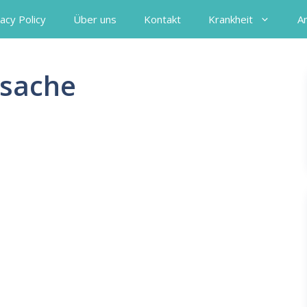
acy Policy
Über uns
Kontakt
Krankheit
A
rsache