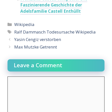
Faszinierende Geschichte der
Adelsfamilie Castell Enthüllt
Categories
Wikipedia
Tags
Ralf Dammasch Todesursache Wikipedia
Yasin Cengiz verstorben
Max Mutzke Getrennt
Leave a Comment
Comment