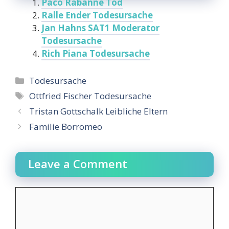
Paco Rabanne Tod
Ralle Ender Todesursache
Jan Hahns SAT1 Moderator
Todesursache
Rich Piana Todesursache
Categories
Todesursache
Tags
Ottfried Fischer Todesursache
Tristan Gottschalk Leibliche Eltern
Familie Borromeo
Leave a Comment
Comment