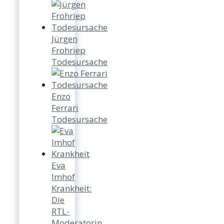
Jürgen
Frohriep
Todesursache
Enzo
Ferrari
Todesursache
Eva
Imhof
Krankheit:
Die
RTL-
Moderatorin