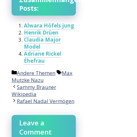
Posts:
Alwara Höfels jung
Henrik Drüen
Claudia Major
Model
Adriane Rickel
Ehefrau
Categories
Tags
Andere Themen
Max
Mutzke Nazu
Sammy Brauner
Wikipedia
Rafael Nadal Vermögen
Leave a
Comment