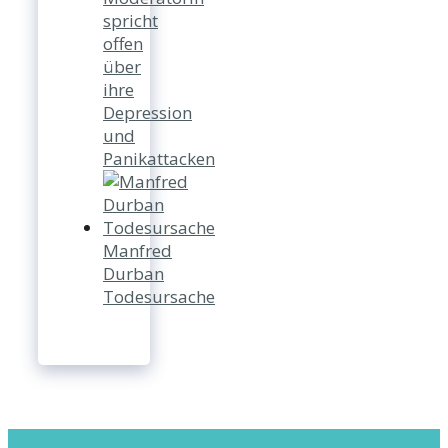
spricht
offen
über
ihre
Depression
und
Panikattacken
Manfred
Durban
Todesursache