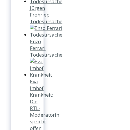
Jürgen
Frohriep
Todesursache
Enzo
Ferrari
Todesursache
Eva
Imhof
Krankheit:
Die
RTL-
Moderatorin
spricht
offen