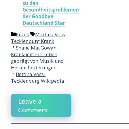
zu den
Gesundheitsproblemen
der Goodbye
Deutschland Star
Categories
Tags
Krank
Martina Voss
Tecklenburg Krank
Shane MacGowan
Krankheit: Ein Leben
geprägt von Musik und
Herausforderungen
Bettina Voss-
Tecklenburg Wikipedia
Leave a
Comment
Comment