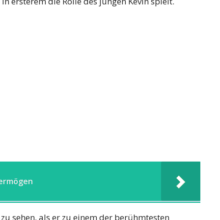
in ersterem die Rolle des jungen Kevin spielt.
Vermögen
 zu sehen, als er zu einem der berühmtesten