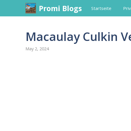
Skip
Promi Blogs
Startseite
Priv
to
content
Macaulay Culkin 
May 2, 2024