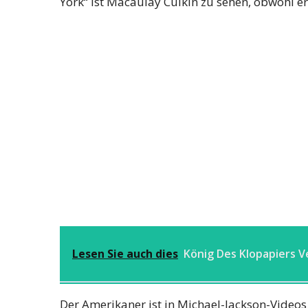
York“ ist Macaulay Culkin zu sehen, obwohl er 
Lesen Sie auch dies
König Des Klopapiers 
Der Amerikaner ist in Michael-Jackson-Videos