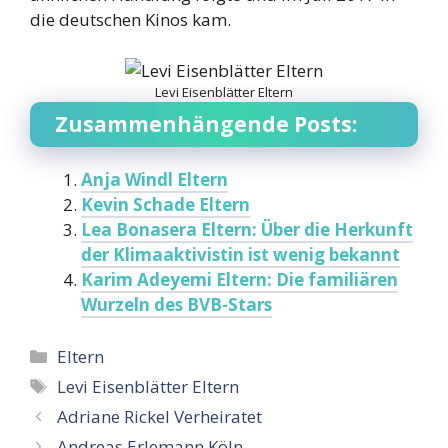
die deutschen Kinos kam.
Levi Eisenblätter Eltern
Zusammenhängende Posts:
Anja Windl Eltern
Kevin Schade Eltern
Lea Bonasera Eltern: Über die Herkunft
der Klimaaktivistin ist wenig bekannt
Karim Adeyemi Eltern: Die familiären
Wurzeln des BVB-Stars
Categories
Eltern
Tags
Levi Eisenblätter Eltern
Adriane Rickel Verheiratet
Andreas Erlemann Köln