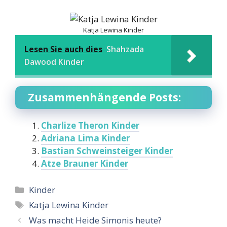
Katja Lewina Kinder
Lesen Sie auch dies
Shahzada
Dawood Kinder
Zusammenhängende Posts:
Charlize Theron Kinder
Adriana Lima Kinder
Bastian Schweinsteiger Kinder
Atze Brauner Kinder
Categories
Kinder
Tags
Katja Lewina Kinder
Was macht Heide Simonis heute?