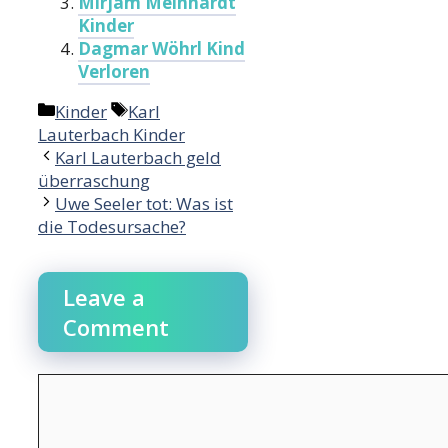
Mirjam Meinhardt
Kinder
Dagmar Wöhrl Kind
Verloren
Categories
Tags
Kinder
Karl
Lauterbach Kinder
Karl Lauterbach geld
überraschung
Uwe Seeler tot: Was ist
die Todesursache?
Leave a
Comment
Comment