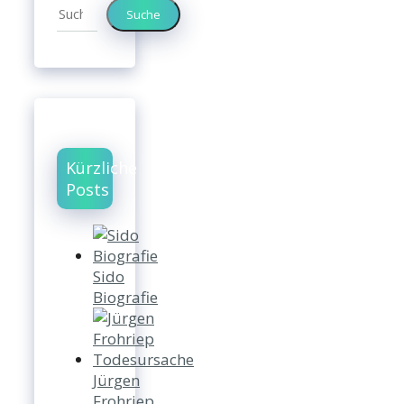
Suche
Kürzliche
Posts
Sido
Biografie
Jürgen
Frohriep