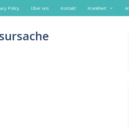
acy Policy
Über uns
Kontakt
Krankheit
A
esursache