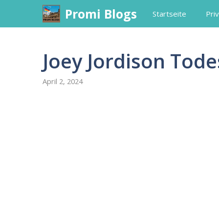
Skip
Promi Blogs
Startseite
Priv
to
content
Joey Jordison Tod
April 2, 2024