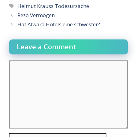
Tags
Helmut Krauss Todesursache
Rezo Vermögen
Hat Alwara Höfels eine schwester?
Leave a Comment
Comment
Name