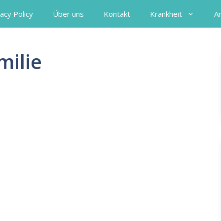
acy Policy
Über uns
Kontakt
Krankheit
A
milie