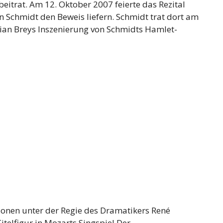
beitrat. Am 12. Oktober 2007 feierte das Rezital
n Schmidt den Beweis liefern. Schmidt trat dort am
ian Breys Inszenierung von Schmidts Hamlet-
ionen unter der Regie des Dramatikers René
itelfigur in Mozarts Singspiel Der