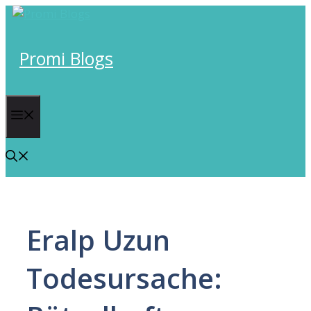
Skip
to
content
Promi Blogs
Menu
Eralp Uzun
Todesursache: