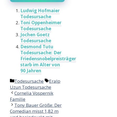
Ludwig Hofmaier
Todesursache
Toni Oppenheimer
Todesursache
Jochen Goetz
Todesursache
Desmond Tutu
Todesursache: Der
Friedensnobelpreisträger
starb im Alter von
90 Jahren
Categories
Tags
Todesursache
Eralp
Uzun Todesursache
Cornelia Vospernik
Familie
Tony Bauer Größe: Der
Comedian misst 1,82 m