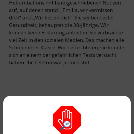
Heliumballons mit handgeschriebenen Notizen
auf, auf denen stand: „Emilia, wir vermissen
dich“ und „Wir lieben dich“. Sie sei bei bester
Gesundheit, behauptet die 38-Jährige. Wir
können keine Erklärung anbieten. Sie verbrachte
viel Zeit in den sozialen Medien. Das machen alle
Schüler ihrer Klasse. Wir befürchteten, sie könnte
sich an einem der gefährlichen Tests versucht
haben. Ihr Telefon war jedoch still.