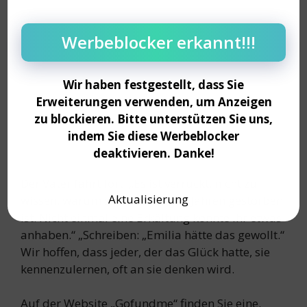
Werbeblocker erkannt!!!
Wir haben festgestellt, dass Sie
Erweiterungen verwenden, um Anzeigen
zu blockieren. Bitte unterstützen Sie uns,
indem Sie diese Werbeblocker
deaktivieren. Danke!
Der Vater fährt fort: „Es ist verrückt, nicht zu
Aktualisierung
wissen, warum sie in so jungen Jahren gestorben
ist. Nicht einmal eine Erkältung konnte ihr etwas
anhaben.“ „Schreiben: „Emilia hätte das gewollt.“
Wir hoffen, dass jeder, der das Glück hatte, sie
kennenzulernen, oft an sie denken wird.
Auf der Website „Gofundme“ finden Sie eine.