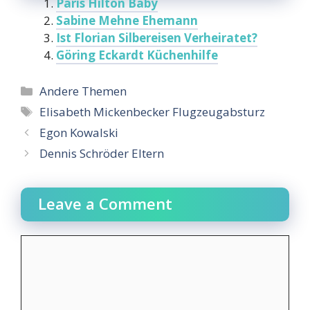
Paris Hilton Baby
Sabine Mehne Ehemann
Ist Florian Silbereisen Verheiratet?
Göring Eckardt Küchenhilfe
Categories
Andere Themen
Tags
Elisabeth Mickenbecker Flugzeugabsturz
Egon Kowalski
Dennis Schröder Eltern
Leave a Comment
Comment