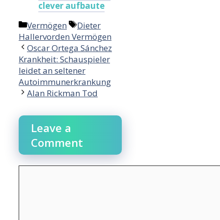
clever aufbaute
Categories
Tags
Vermögen
Dieter
Hallervorden Vermögen
Oscar Ortega Sánchez
Krankheit: Schauspieler
leidet an seltener
Autoimmunerkrankung
Alan Rickman Tod
Leave a
Comment
Comment