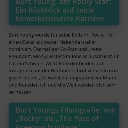
Burt Young, der Rocky Star:
Ein Rückblick auf seine
bemerkenswerte Karriere
Burt Young wurde für seine Rolle in „Rocky“ für
einen Oscar als bester Nebendarsteller
nominiert. Ehemaliger Co-Star und „nette
Freundin“, wie Sylvester Stallone es ausdrückt. Er
hat ein Schwarz-Weiß-Foto der beiden auf
Instagram mit der Bildunterschrift versehen und
geschrieben: „Du warst ein unglaublicher Mann
und Künstler, ich und die Welt werden dich sehr
vermissen.“
Burt Youngs Filmografie, von
„Rocky“ bis „The Pate of
Greenwich Village“