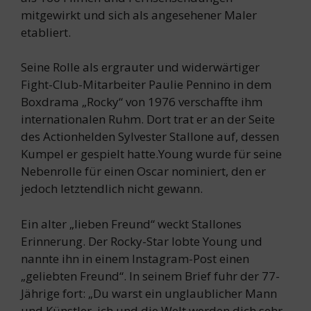
mitgewirkt und sich als angesehener Maler
etabliert.
Seine Rolle als ergrauter und widerwärtiger
Fight-Club-Mitarbeiter Paulie Pennino in dem
Boxdrama „Rocky“ von 1976 verschaffte ihm
internationalen Ruhm. Dort trat er an der Seite
des Actionhelden Sylvester Stallone auf, dessen
Kumpel er gespielt hatte.Young wurde für seine
Nebenrolle für einen Oscar nominiert, den er
jedoch letztendlich nicht gewann.
Ein alter „lieben Freund“ weckt Stallones
Erinnerung. Der Rocky-Star lobte Young und
nannte ihn in einem Instagram-Post einen
„geliebten Freund“. In seinem Brief fuhr der 77-
Jährige fort: „Du warst ein unglaublicher Mann
und Künstler, ich und die Welt werden dich sehr