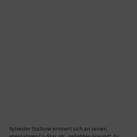
Sylvester Stallone erinnert sich an seinen
ehemaligen Co-Star als „geliebten Freund“. Er