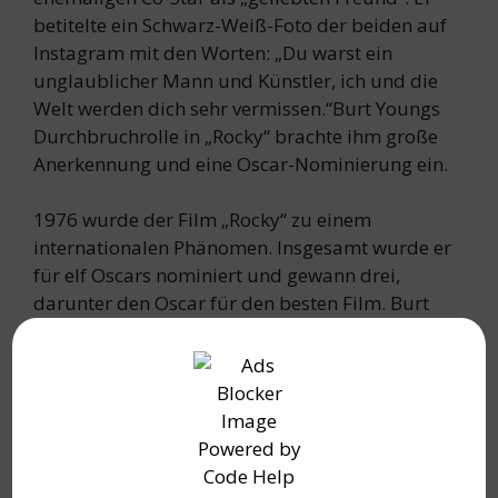
betitelte ein Schwarz-Weiß-Foto der beiden auf
Instagram mit den Worten: „Du warst ein
unglaublicher Mann und Künstler, ich und die
Welt werden dich sehr vermissen.“Burt Youngs
Durchbruchrolle in „Rocky“ brachte ihm große
Anerkennung und eine Oscar-Nominierung ein.
1976 wurde der Film „Rocky“ zu einem
internationalen Phänomen. Insgesamt wurde er
für elf Oscars nominiert und gewann drei,
darunter den Oscar für den besten Film. Burt
Young wiederholte seine Rolle als Paulie in allen
fünf Original-Fortsetzungen von „Rocky“. Im Jahr
2006 trat er zum letzten Mal in dieser Rolle auf.
Neben „Chinatown“ (1974) sind „Der Pate von
Greenwich Village“ (1984) und „Es war einmal in