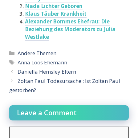
Nada Lichter Geboren
Klaus Täuber Krankheit
Alexander Bommes Ehefrau: Die
Beziehung des Moderators zu Julia
Westlake
Categories
Andere Themen
Tags
Anna Loos Ehemann
Daniella Hemsley Eltern
Zoltan Paul Todesursache : Ist Zoltan Paul
gestorben?
Leave a Comment
Comment